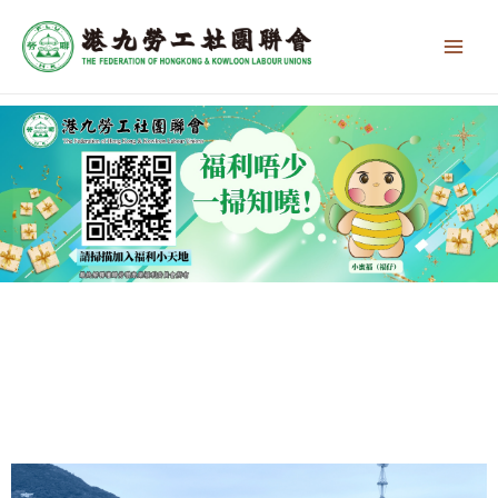
跳
Main
至
Men
主
要
內
容