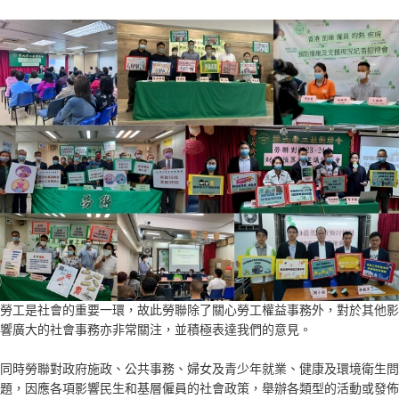
勞工是社會的重要一環，故此勞聯除了關心勞工權益事務外，對於其他影
響廣大的社會事務亦非常關注，並積極表達我們的意見。
同時勞聯對政府施政、公共事務、婦女及青少年就業、健康及環境衛生問
題，因應各項影響民生和基層僱員的社會政策，舉辦各類型的活動或發佈