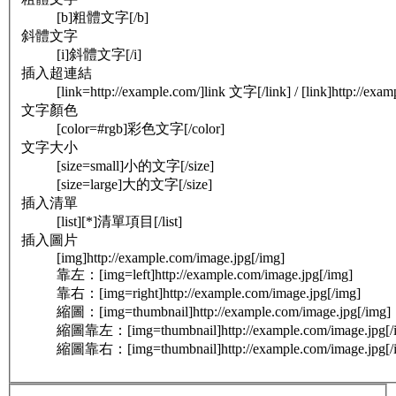
[b]粗體文字[/b]
斜體文字
[i]斜體文字[/i]
插入超連結
[link=http://example.com/]link 文字[/link] / [link]http://exam
文字顏色
[color=#rgb]彩色文字[/color]
文字大小
[size=small]小的文字[/size]
[size=large]大的文字[/size]
插入清單
[list][*]清單項目[/list]
插入圖片
[img]http://example.com/image.jpg[/img]
靠左：[img=left]http://example.com/image.jpg[/img]
靠右：[img=right]http://example.com/image.jpg[/img]
縮圖：[img=thumbnail]http://example.com/image.jpg[/img]
縮圖靠左：[img=thumbnail]http://example.com/image.jpg[/
縮圖靠右：[img=thumbnail]http://example.com/image.jpg[/