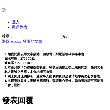
登入
用戶列表
搜尋：
返回 woody 發表的文章
1. 如提問難以用文字描述，請致電下列電話號碼聯絡本會：
深水埗區：2779 7922
旺角區：2781 0983
2. 本會只以「勞聯權益委員會」帳號回應線上勞工法例問題，任何其他
私人帳號之回應，本會均概不負責。
3. 網上回應僅供參考，受當事人提供的資訊是否清晰準確而有所影響。
4. 本網查詢眾多，團隊回應需時，敬請耐心等候。緊急查詢請不吝賜電
工會，謝謝！
發表回覆