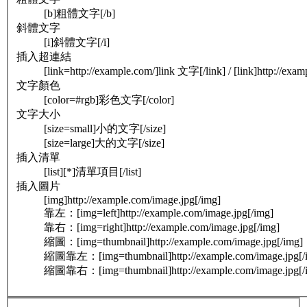
[b]粗體文字[/b]
斜體文字
[i]斜體文字[/i]
插入超連結
[link=http://example.com/]link 文字[/link] / [link]http://exam
文字顏色
[color=#rgb]彩色文字[/color]
文字大小
[size=small]小的文字[/size]
[size=large]大的文字[/size]
插入清單
[list][*]清單項目[/list]
插入圖片
[img]http://example.com/image.jpg[/img]
靠左：[img=left]http://example.com/image.jpg[/img]
靠右：[img=right]http://example.com/image.jpg[/img]
縮圖：[img=thumbnail]http://example.com/image.jpg[/img]
縮圖靠左：[img=thumbnail]http://example.com/image.jpg[/
縮圖靠右：[img=thumbnail]http://example.com/image.jpg[/