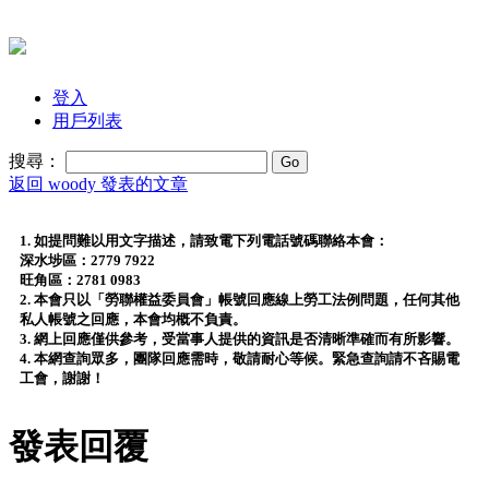
登入
用戶列表
搜尋：
返回 woody 發表的文章
1. 如提問難以用文字描述，請致電下列電話號碼聯絡本會：
深水埗區：2779 7922
旺角區：2781 0983
2. 本會只以「勞聯權益委員會」帳號回應線上勞工法例問題，任何其他
私人帳號之回應，本會均概不負責。
3. 網上回應僅供參考，受當事人提供的資訊是否清晰準確而有所影響。
4. 本網查詢眾多，團隊回應需時，敬請耐心等候。緊急查詢請不吝賜電
工會，謝謝！
發表回覆