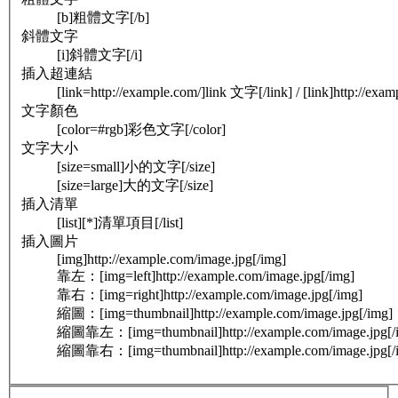
[b]粗體文字[/b]
斜體文字
[i]斜體文字[/i]
插入超連結
[link=http://example.com/]link 文字[/link] / [link]http://exam
文字顏色
[color=#rgb]彩色文字[/color]
文字大小
[size=small]小的文字[/size]
[size=large]大的文字[/size]
插入清單
[list][*]清單項目[/list]
插入圖片
[img]http://example.com/image.jpg[/img]
靠左：[img=left]http://example.com/image.jpg[/img]
靠右：[img=right]http://example.com/image.jpg[/img]
縮圖：[img=thumbnail]http://example.com/image.jpg[/img]
縮圖靠左：[img=thumbnail]http://example.com/image.jpg[/
縮圖靠右：[img=thumbnail]http://example.com/image.jpg[/