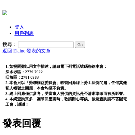
登入
用戶列表
搜尋：
返回 Elaine 發表的文章
1. 如提問難以用文字描述，請致電下列電話號碼聯絡本會：
深水埗區：2779 7922
旺角區：2781 0983
2. 本會只以「勞聯權益委員會」帳號回應線上勞工法例問題，任何其他
私人帳號之回應，本會均概不負責。
3. 網上回應僅供參考，受當事人提供的資訊是否清晰準確而有所影響。
4. 本網查詢眾多，團隊回應需時，敬請耐心等候。緊急查詢請不吝賜電
工會，謝謝！
發表回覆