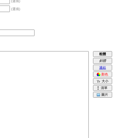
(選填)
(選填)
粗體
斜體
連結
顏色
大小
清單
圖片