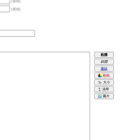
(選填)
(選填)
粗體
斜體
連結
顏色
大小
清單
圖片