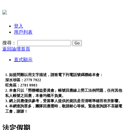
登入
用戶列表
搜尋：
返回論壇首頁
直式顯示
1. 如提問難以用文字描述，請致電下列電話號碼聯絡本會：
深水埗區：2779 7922
旺角區：2781 0983
2. 本會只以「勞聯權益委員會」帳號回應線上勞工法例問題，任何其他
私人帳號之回應，本會均概不負責。
3. 網上回應僅供參考，受當事人提供的資訊是否清晰準確而有所影響。
4. 本網查詢眾多，團隊回應需時，敬請耐心等候。緊急查詢請不吝賜電
工會，謝謝！
法定假期