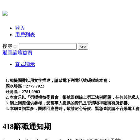
登入
用戶列表
搜尋：
返回論壇首頁
直式顯示
1. 如提問難以用文字描述，請致電下列電話號碼聯絡本會：
深水埗區：2779 7922
旺角區：2781 0983
2. 本會只以「勞聯權益委員會」帳號回應線上勞工法例問題，任何其他私
3. 網上回應僅供參考，受當事人提供的資訊是否清晰準確而有所影響。
4. 本網查詢眾多，團隊回應需時，敬請耐心等候。緊急查詢請不吝賜電工
418辭職通知期