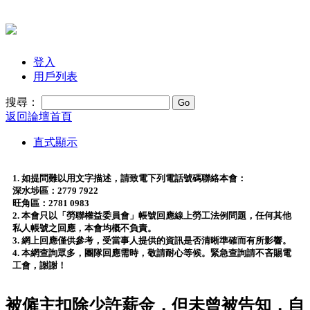
登入
用戶列表
搜尋：
返回論壇首頁
直式顯示
1. 如提問難以用文字描述，請致電下列電話號碼聯絡本會：
深水埗區：2779 7922
旺角區：2781 0983
2. 本會只以「勞聯權益委員會」帳號回應線上勞工法例問題，任何其他
私人帳號之回應，本會均概不負責。
3. 網上回應僅供參考，受當事人提供的資訊是否清晰準確而有所影響。
4. 本網查詢眾多，團隊回應需時，敬請耐心等候。緊急查詢請不吝賜電
工會，謝謝！
被僱主扣除少許薪金，但未曾被告知，自