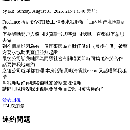
by
Kk
,
Sunday, August 31, 2025, 21:41
(340 天前)
Freelance 搵到份WFH嘅工 佢要求我哋幫手由內地跨境匯款到
港
佢要我哋開户入錢同以貸款形式轉資 咁我哋一直都跟佢意思
去做
到今個星期因為有一個同事因為向財仔借錢（最後冇借）被警
方要求協助調查但並無起訴
最後公司話我哋因為同黑社會有關聯要即時同我哋終於合作
話要告我地違約
之後公司就咩都冇理 本身話幫我哋清貸款record又話唔幫我哋
清
叫我哋唔好再聯絡佢哋驚警察查埋佢哋
請問咁嘅情況我哋係咪要硬食啲貸款同被告違約？
發表回覆
774 次瀏覽
違約問題