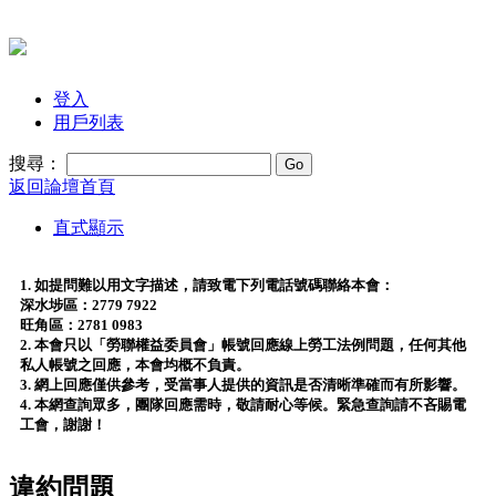
登入
用戶列表
搜尋：
返回論壇首頁
直式顯示
1. 如提問難以用文字描述，請致電下列電話號碼聯絡本會：
深水埗區：2779 7922
旺角區：2781 0983
2. 本會只以「勞聯權益委員會」帳號回應線上勞工法例問題，任何其他
私人帳號之回應，本會均概不負責。
3. 網上回應僅供參考，受當事人提供的資訊是否清晰準確而有所影響。
4. 本網查詢眾多，團隊回應需時，敬請耐心等候。緊急查詢請不吝賜電
工會，謝謝！
違約問題