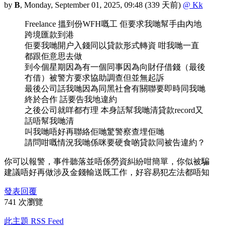
by
B
,
Monday, September 01, 2025, 09:48
(339 天前)
@ Kk
Freelance 搵到份WFH嘅工 佢要求我哋幫手由內地
跨境匯款到港
佢要我哋開户入錢同以貸款形式轉資 咁我哋一直
都跟佢意思去做
到今個星期因為有一個同事因為向財仔借錢（最後
冇借）被警方要求協助調查但並無起訴
最後公司話我哋因為同黑社會有關聯要即時同我哋
終於合作 話要告我地違約
之後公司就咩都冇理 本身話幫我哋清貸款record又
話唔幫我哋清
叫我哋唔好再聯絡佢哋驚警察查埋佢哋
請問咁嘅情況我哋係咪要硬食啲貸款同被告違約？
你可以報警，事件聽落並唔係勞資糾紛咁簡單，你似被騙
建議唔好再做涉及金錢輸送既工作，好容易犯左法都唔知
發表回覆
741 次瀏覽
此主題 RSS Feed