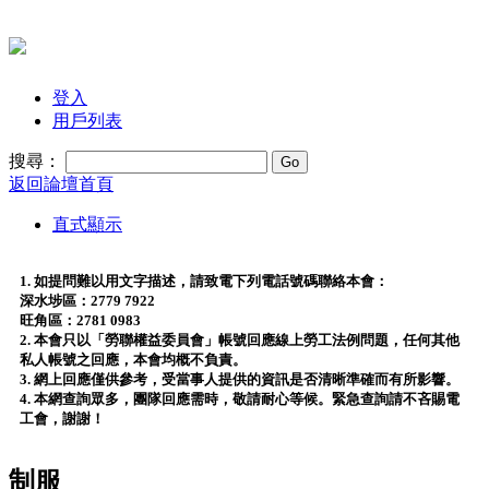
登入
用戶列表
搜尋：
返回論壇首頁
直式顯示
1. 如提問難以用文字描述，請致電下列電話號碼聯絡本會：
深水埗區：2779 7922
旺角區：2781 0983
2. 本會只以「勞聯權益委員會」帳號回應線上勞工法例問題，任何其他
私人帳號之回應，本會均概不負責。
3. 網上回應僅供參考，受當事人提供的資訊是否清晰準確而有所影響。
4. 本網查詢眾多，團隊回應需時，敬請耐心等候。緊急查詢請不吝賜電
工會，謝謝！
制服