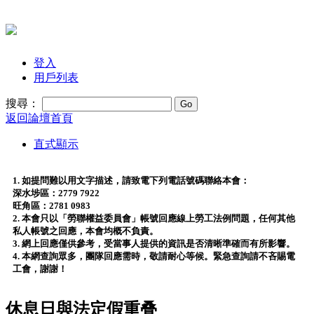
登入
用戶列表
搜尋：
返回論壇首頁
直式顯示
1. 如提問難以用文字描述，請致電下列電話號碼聯絡本會：
深水埗區：2779 7922
旺角區：2781 0983
2. 本會只以「勞聯權益委員會」帳號回應線上勞工法例問題，任何其他
私人帳號之回應，本會均概不負責。
3. 網上回應僅供參考，受當事人提供的資訊是否清晰準確而有所影響。
4. 本網查詢眾多，團隊回應需時，敬請耐心等候。緊急查詢請不吝賜電
工會，謝謝！
休息日與法定假重叠