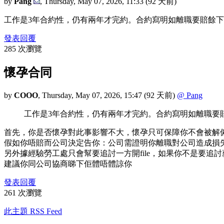
by
Pang
,
Thursday, May 07, 2026, 11:33
(92 天前)
工作是3年合約性，仍有兩年才完約。合約寫明如離職要賠餘
發表回覆
285 次瀏覽
懷孕合同
by
COOO
,
Thursday, May 07, 2026, 15:47
(92 天前)
@ Pang
工作是3年合約性，仍有兩年才完約。合約寫明如離職要
首先，你是否懷孕對此事影響不大，懷孕只可保障你不會被解
假如你唔賠而公司決定告你：公司需證明你離職對公司造成損
另外據經驗勞工處只會幫要追討一方開file，如果你不是要追
建議你同公司協商睇下佢體唔體諒你
發表回覆
261 次瀏覽
此主題 RSS Feed