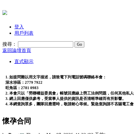
登入
用戶列表
搜尋：
返回論壇首頁
直式顯示
1. 如提問難以用文字描述，請致電下列電話號碼聯絡本會：
深水埗區：2779 7922
旺角區：2781 0983
2. 本會只以「勞聯權益委員會」帳號回應線上勞工法例問題，任何其他私
3. 網上回應僅供參考，受當事人提供的資訊是否清晰準確而有所影響。
4. 本網查詢眾多，團隊回應需時，敬請耐心等候。緊急查詢請不吝賜電工
懷孕合同