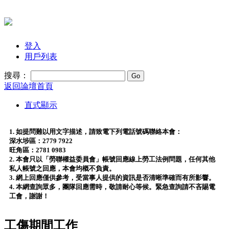
登入
用戶列表
搜尋：
返回論壇首頁
直式顯示
1. 如提問難以用文字描述，請致電下列電話號碼聯絡本會：
深水埗區：2779 7922
旺角區：2781 0983
2. 本會只以「勞聯權益委員會」帳號回應線上勞工法例問題，任何其他
私人帳號之回應，本會均概不負責。
3. 網上回應僅供參考，受當事人提供的資訊是否清晰準確而有所影響。
4. 本網查詢眾多，團隊回應需時，敬請耐心等候。緊急查詢請不吝賜電
工會，謝謝！
工傷期間工作