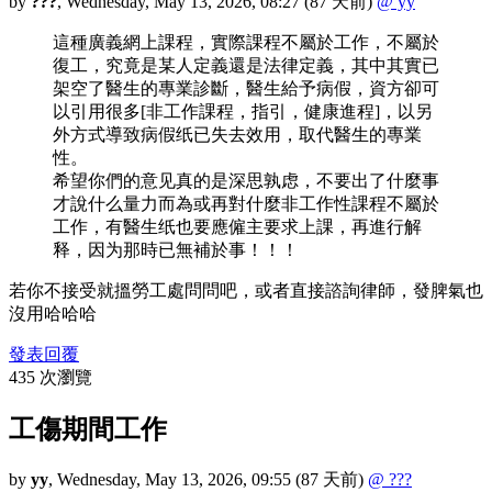
by
???
,
Wednesday, May 13, 2026, 08:27
(87 天前)
@ yy
這種廣義網上課程，實際課程不屬於工作，不屬於
復工，究竟是某人定義還是法律定義，其中其實已
架空了醫生的專業診斷，醫生給予病假，資方卻可
以引用很多[非工作課程，指引，健康進程]，以另
外方式導致病假纸已失去效用，取代醫生的專業
性。
希望你們的意见真的是深思孰虑，不要出了什麼事
才說什么量力而為或再對什麼非工作性課程不屬於
工作，有醫生纸也要應僱主要求上課，再進行解
释，因为那時已無補於事！！！
若你不接受就搵勞工處問問吧，或者直接諮詢律師，發脾氣也
沒用哈哈哈
發表回覆
435 次瀏覽
工傷期間工作
by
yy
,
Wednesday, May 13, 2026, 09:55
(87 天前)
@ ???