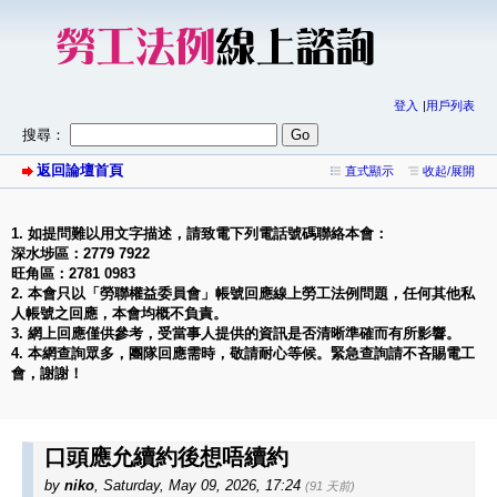
登入
用戶列表
搜尋：
返回論壇首頁
直式顯示
收起/展開
1. 如提問難以用文字描述，請致電下列電話號碼聯絡本會：
深水埗區：2779 7922
旺角區：2781 0983
2. 本會只以「勞聯權益委員會」帳號回應線上勞工法例問題，任何其他私
人帳號之回應，本會均概不負責。
3. 網上回應僅供參考，受當事人提供的資訊是否清晰準確而有所影響。
4. 本網查詢眾多，團隊回應需時，敬請耐心等候。緊急查詢請不吝賜電工
會，謝謝！
口頭應允續約後想唔續約
by
niko
,
Saturday, May 09, 2026, 17:24
(91 天前)