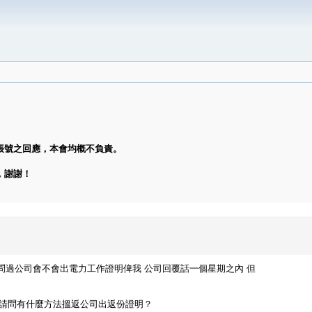
帳號之回應，本會均概不負責。
，謝謝！
從而問過公司會不會出電力工作證明俾我 公司回覆話一個星期之內 但
 請問有什麼方法搵返公司出返份證明？