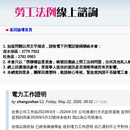
返回論壇首頁
1. 如提問難以用文字描述，請致電下列電話號碼聯絡本會：
深水埗區：2779 7922
旺角區：2781 0983
2. 本會只以「勞聯權益委員會」帳號回應線上勞工法例問題，任何其他私人
3. 網上回應僅供參考，受當事人提供的資訊是否清晰準確而有所影響。
4. 本網查詢眾多，團隊回應需時，敬請耐心等候。緊急查詢請不吝賜電工會
電力工作證明
by
zhangzehao
,
Friday, May 22, 2026, 09:02
(77 天前)
在舊公司工作由2023年9月～2026年3月 公司換運行方式從而遣散 
是我到而家2026年5月22號仲未收到 我以為公司唔會出
但係以我所知 已經有兩個學徒 收到電力工作證明 自己遇到不公平對待