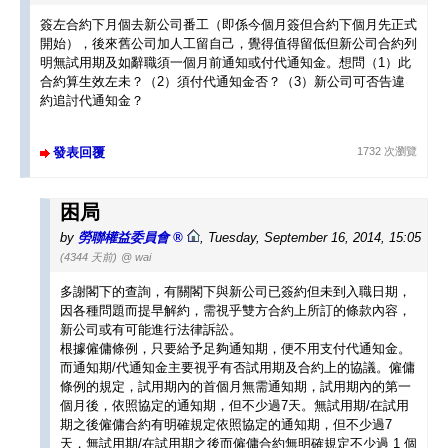
簽左合約下月個去新公司番工（即係今個月簽但合約下個月先正式
開始），後來舊公司加人工留自己，覺得值得留低但新公司合約列
明無試用期及如辭職須一個月前通知或付代通知金。想問（1）此
合約算生效左未？（2）須付代通知金否？（3）新公司可否告違
約追討代通知金？
發表回覆
1732 次瀏覽
困局
by
勞聯權益委員會
,
Tuesday, September 16, 2014, 15:05
(4344 天前)
@ wai
多謝閣下的查詢，有關閣下與新公司已簽約但未到入職日期，
因各種問題而提早解約，需視乎雙方合約上所訂的條款內容，
新公司或有可能進行法律訴訟。
根據僱傭條例，只要給予足夠通知期，便不用支付代通知金。
而通知期/代通知金主要視乎有否試用期及合約上的協議。僱傭
條例的規定，試用期內的首個月無需通知期，試用期內的第一
個月後，依照協定的通知期，但不少過7天。無試用期/在試用
期之後僱傭合約有明確規定依照協定的通知期，但不少過7
天，無試用期/在試用期之後而僱傭合約無明確規定不少過 1 個