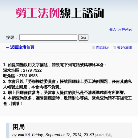
登入
用戶列表
搜尋：
返回論壇首頁
直式顯示
收起/展開
1. 如提問難以用文字描述，請致電下列電話號碼聯絡本會：
深水埗區：2779 7922
旺角區：2781 0983
2. 本會只以「勞聯權益委員會」帳號回應線上勞工法例問題，任何其他私
人帳號之回應，本會均概不負責。
3. 網上回應僅供參考，受當事人提供的資訊是否清晰準確而有所影響。
4. 本網查詢眾多，團隊回應需時，敬請耐心等候。緊急查詢請不吝賜電工
會，謝謝！
困局
by
wai
,
Friday, September 12, 2014, 23:30
(4348 天前)