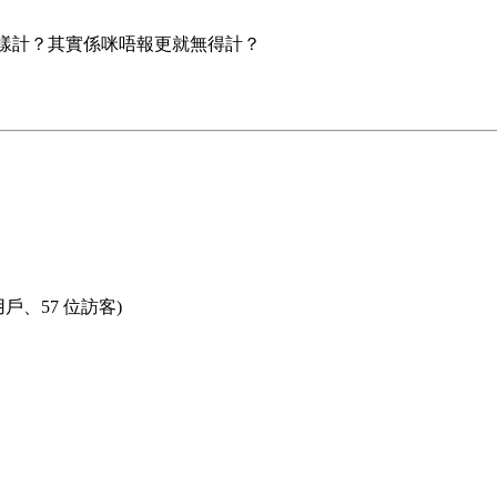
應該點樣計？其實係咪唔報更就無得計？
用戶、57 位訪客)