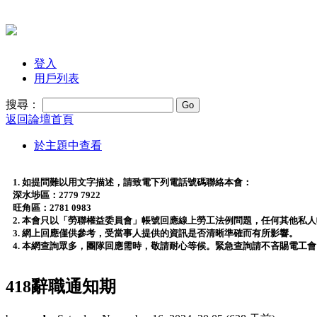
登入
用戶列表
搜尋：
返回論壇首頁
於主題中查看
1. 如提問難以用文字描述，請致電下列電話號碼聯絡本會：
深水埗區：2779 7922
旺角區：2781 0983
2. 本會只以「勞聯權益委員會」帳號回應線上勞工法例問題，任何其他私
3. 網上回應僅供參考，受當事人提供的資訊是否清晰準確而有所影響。
4. 本網查詢眾多，團隊回應需時，敬請耐心等候。緊急查詢請不吝賜電工
418辭職通知期