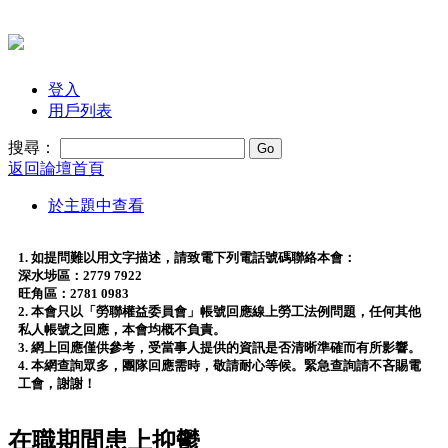
登入
用戶列表
搜尋：
返回論壇首頁
於主題中查看
1. 如提問難以用文字描述，請致電下列電話號碼聯絡本會：
深水埗區：2779 7922
旺角區：2781 0983
2. 本會只以「勞聯權益委員會」帳號回應線上勞工法例問題，任何其他
私人帳號之回應，本會均概不負責。
3. 網上回應僅供參考，受當事人提供的資訊是否清晰準確而有所影響。
4. 本網查詢眾多，團隊回應需時，敬請耐心等候。緊急查詢請不吝賜電
工會，謝謝！
在職期間患上抑鬱