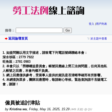
登入
用戶列表
搜尋：
返回論壇首頁
於主題中查看
1. 如提問難以用文字描述，請致電下列電話號碼聯絡本會：
深水埗區：2779 7922
旺角區：2781 0983
2. 本會只以「勞聯權益委員會」帳號回應線上勞工法例問題，任何其他私
人帳號之回應，本會均概不負責。
3. 網上回應僅供參考，受當事人提供的資訊是否清晰準確而有所影響。
4. 本網查詢眾多，團隊回應需時，敬請耐心等候。緊急查詢請不吝賜電工
會，謝謝！
僱員被追討津貼
by
Kristina wu
,
Friday, May 16, 2025, 15:29
(449 天前)
@ QU