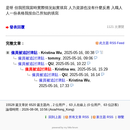
是呀 但我照我當時實際情況如實填寫 人力資源也沒有什麼反應 入職人
人一份表格我按自己所知的填寫
發表回覆
1121 次瀏覽
完整文章：
此主題 RSS Feed
僱員被追討津貼
-
Kristina Wu
,
2025-05-16, 00:38
僱員被追討津貼
-
tommy
,
2025-05-16, 09:06
僱員被追討津貼
-
QU
,
2025-05-16, 10:22
僱員被追討津貼
-
Kristina wu
,
2025-05-16, 15:29
僱員被追討津貼
-
QU
,
2025-05-16, 16:14
僱員被追討津貼
-
Kristina Wu
,
2025-05-16, 17:33
15528 篇文章於 6520 篇主題內，2 位用戶， 63 人在線上 (0 位用戶、63 位訪客)
論壇時間：2026-08-08, 10:56 (Asia/Hong_Kong)
回到上面
所有文章 RSS
新主題 RSS
聯繫
powered by my little forum