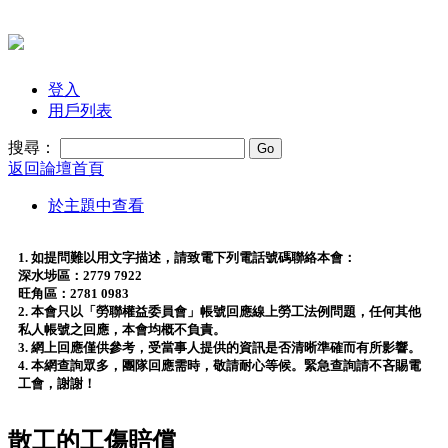
登入
用戶列表
搜尋：
返回論壇首頁
於主題中查看
1. 如提問難以用文字描述，請致電下列電話號碼聯絡本會：
深水埗區：2779 7922
旺角區：2781 0983
2. 本會只以「勞聯權益委員會」帳號回應線上勞工法例問題，任何其他
私人帳號之回應，本會均概不負責。
3. 網上回應僅供參考，受當事人提供的資訊是否清晰準確而有所影響。
4. 本網查詢眾多，團隊回應需時，敬請耐心等候。緊急查詢請不吝賜電
工會，謝謝！
散工的工傷賠償