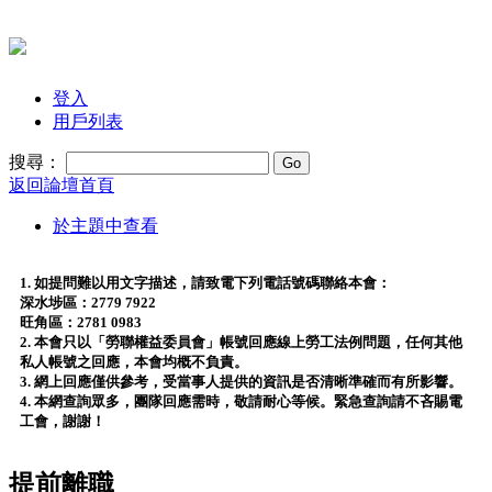
登入
用戶列表
搜尋：
返回論壇首頁
於主題中查看
1. 如提問難以用文字描述，請致電下列電話號碼聯絡本會：
深水埗區：2779 7922
旺角區：2781 0983
2. 本會只以「勞聯權益委員會」帳號回應線上勞工法例問題，任何其他
私人帳號之回應，本會均概不負責。
3. 網上回應僅供參考，受當事人提供的資訊是否清晰準確而有所影響。
4. 本網查詢眾多，團隊回應需時，敬請耐心等候。緊急查詢請不吝賜電
工會，謝謝！
提前離職