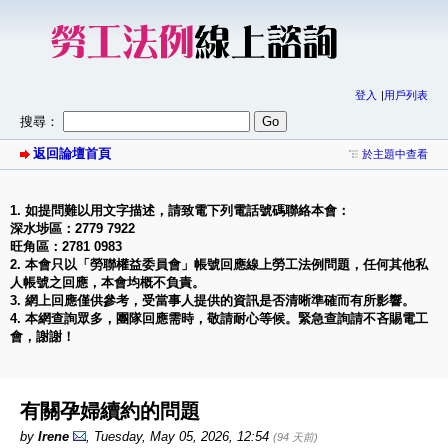
登入
用戶列表
搜尋：
返回論壇首頁
於主題中查看
1. 如提問難以用文字描述，請致電下列電話號碼聯絡本會：
深水埗區：2779 7922
旺角區：2781 0983
2. 本會只以「勞聯權益委員會」帳號回應線上勞工法例問題，任何其他私
人帳號之回應，本會均概不負責。
3. 網上回應僅供參考，受當事人提供的資訊是否清晰準確而有所影響。
4. 本網查詢眾多，團隊回應需時，敬請耐心等候。緊急查詢請不吝賜電工
會，謝謝！
有關孕婦續約的問題
by
Irene
,
Tuesday, May 05, 2026, 12:54
(94 天前)