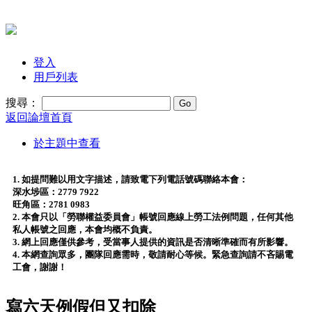
登入
用戶列表
搜尋：
返回論壇首頁
於主題中查看
1. 如提問難以用文字描述，請致電下列電話號碼聯絡本會：
深水埗區：2779 7922
旺角區：2781 0983
2. 本會只以「勞聯權益委員會」帳號回應線上勞工法例問題，任何其他
私人帳號之回應，本會均概不負責。
3. 網上回應僅供參考，受當事人提供的資訊是否清晰準確而有所影響。
4. 本網查詢眾多，團隊回應需時，敬請耐心等候。緊急查詢請不吝賜電
工會，謝謝！
寫六天例假但又扣除