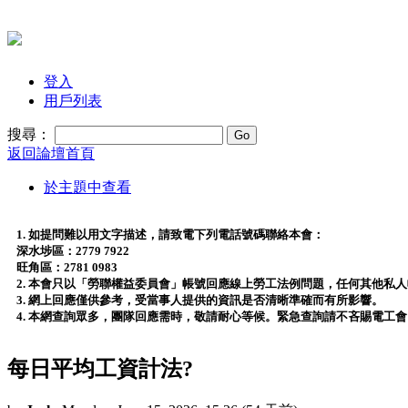
登入
用戶列表
搜尋：
返回論壇首頁
於主題中查看
1. 如提問難以用文字描述，請致電下列電話號碼聯絡本會：
深水埗區：2779 7922
旺角區：2781 0983
2. 本會只以「勞聯權益委員會」帳號回應線上勞工法例問題，任何其他私
3. 網上回應僅供參考，受當事人提供的資訊是否清晰準確而有所影響。
4. 本網查詢眾多，團隊回應需時，敬請耐心等候。緊急查詢請不吝賜電工
每日平均工資計法?