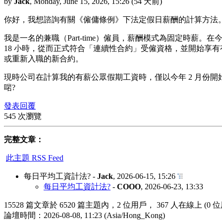
by
Jack
,
Monday, June 15, 2026, 15:26
(54 天前)
你好，我想諮詢有關《僱傭條例》下法定假日薪酬的計算方法
我是一名的兼職（Part-time）僱員，薪酬模式為固定時薪。
18 小時，從而正式符合「連續性合約」受僱資格，並開始享
或重新入職的新合約。
現時公司在計算我的有薪公眾假期工資時，僅以今年 2 月份開
啱?
發表回覆
545 次瀏覽
完整文章：
此主題 RSS Feed
每日平均工資計法?
-
Jack
,
2026-06-15, 15:26
每日平均工資計法?
-
COOO
,
2026-06-23, 13:33
15528 篇文章於 6520 篇主題內，2 位用戶， 367 人在線上 (0 
論壇時間：2026-08-08, 11:23 (Asia/Hong_Kong)