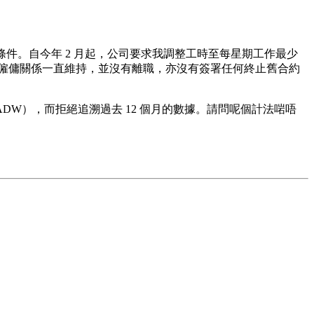
約」條件。自今年 2 月起，公司要求我調整工時至每星期工作最少
的僱傭關係一直維持，並沒有離職，亦沒有簽署任何終止舊合約
DW），而拒絕追溯過去 12 個月的數據。請問呢個計法啱唔