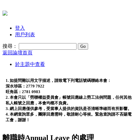
登入
用戶列表
搜尋：
返回論壇首頁
於主題中查看
1. 如提問難以用文字描述，請致電下列電話號碼聯絡本會：
深水埗區：2779 7922
旺角區：2781 0983
2. 本會只以「勞聯權益委員會」帳號回應線上勞工法例問題，任何其他
私人帳號之回應，本會均概不負責。
3. 網上回應僅供參考，受當事人提供的資訊是否清晰準確而有所影響。
4. 本網查詢眾多，團隊回應需時，敬請耐心等候。緊急查詢請不吝賜電
工會，謝謝！
離職時Annual Leave 的處理