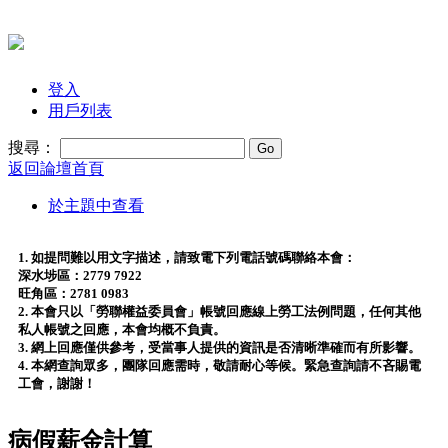
登入
用戶列表
搜尋：
返回論壇首頁
於主題中查看
1. 如提問難以用文字描述，請致電下列電話號碼聯絡本會：
深水埗區：2779 7922
旺角區：2781 0983
2. 本會只以「勞聯權益委員會」帳號回應線上勞工法例問題，任何其他
私人帳號之回應，本會均概不負責。
3. 網上回應僅供參考，受當事人提供的資訊是否清晰準確而有所影響。
4. 本網查詢眾多，團隊回應需時，敬請耐心等候。緊急查詢請不吝賜電
工會，謝謝！
病假薪金計算