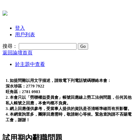
登入
用戶列表
搜尋：
返回論壇首頁
於主題中查看
1. 如提問難以用文字描述，請致電下列電話號碼聯絡本會：
深水埗區：2779 7922
旺角區：2781 0983
2. 本會只以「勞聯權益委員會」帳號回應線上勞工法例問題，任何其他
私人帳號之回應，本會均概不負責。
3. 網上回應僅供參考，受當事人提供的資訊是否清晰準確而有所影響。
4. 本網查詢眾多，團隊回應需時，敬請耐心等候。緊急查詢請不吝賜電
工會，謝謝！
試用期內辭職問題