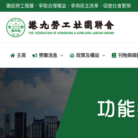
跳
團結勞工階層．爭取合理權益．參與民主改革．促進社會繁榮
至
主
要
內
容
主頁
勞聯消息
政策及權益
刊物與媒