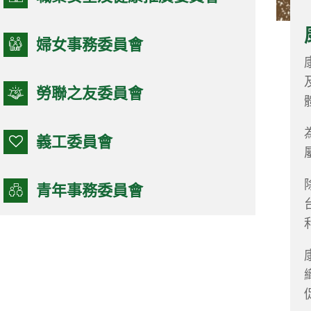
婦女事務委員會
型活動，協助青年融入社會、發揮個人潛能
勞聯之友委員會
事務和社群；舉辦不同的考察交流活動；讓
，培養不一樣的眼界和胸襟,確立正確人生路
義工委員會
結合勞聯不同行業舉辦青年職業導向體驗，
青年事務委員會
適自己的職業。「青年興則國家興，青年強
未來的希望。持續發展青年工作是需要全社
，共同為青年人的未來發展,群策群力,創
各界人士反映年青人的關注和聲音。