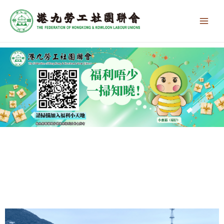
跳
Main
至
Men
主
要
內
容