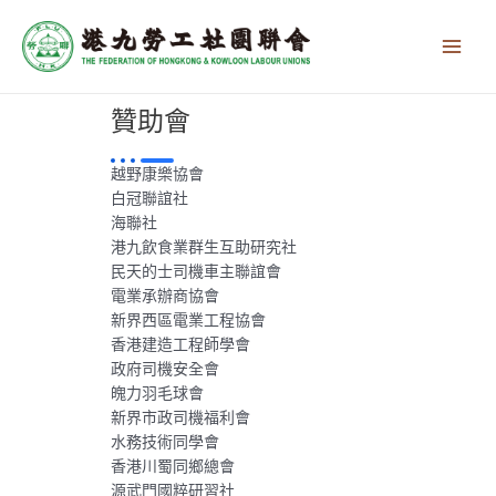
跳
Main
至
Men
主
要
內
贊助會
容
越野康樂協會
白冠聯誼社
海聯社
港九飲食業群生互助研究社
民天的士司機車主聯誼會
電業承辦商協會
新界西區電業工程協會
香港建造工程師學會
政府司機安全會
魄力羽毛球會
新界市政司機福利會
水務技術同學會
香港川蜀同鄉總會
源武門國粹研習社