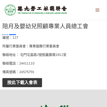
跳
Main
至
Men
主
要
內
陪月及嬰幼兒照顧專業人員總工會
容
編號：127
所屬行業委員會：專業服務行業委員會
聯絡地址： 屯門屯喜路2號栢麗廣場1811室
聯絡電話：24411110
傳真號碼：24575791
按此下載入會表