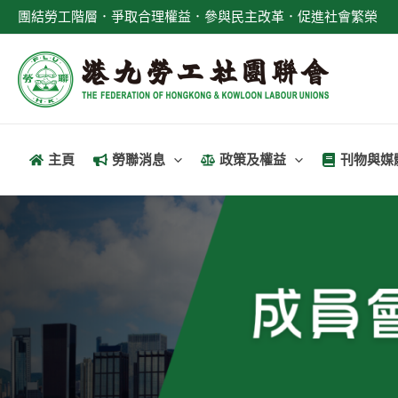
跳
團結勞工階層．爭取合理權益．參與民主改革．促進社會繁榮
至
主
要
內
容
主頁
勞聯消息
政策及權益
刊物與媒