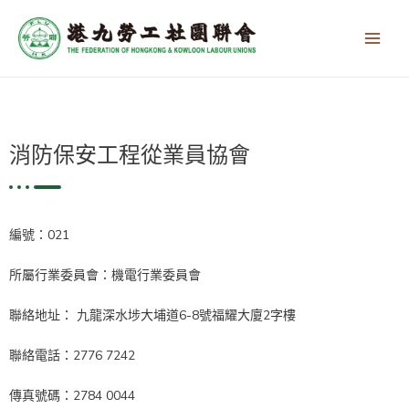
跳
Main
至
Men
主
要
內
容
消防保安工程從業員協會
編號：021
所屬行業委員會：機電行業委員會
聯絡地址： 九龍深水埗大埔道6-8號福耀大廈2字樓
聯絡電話：2776 7242
傳真號碼：2784 0044