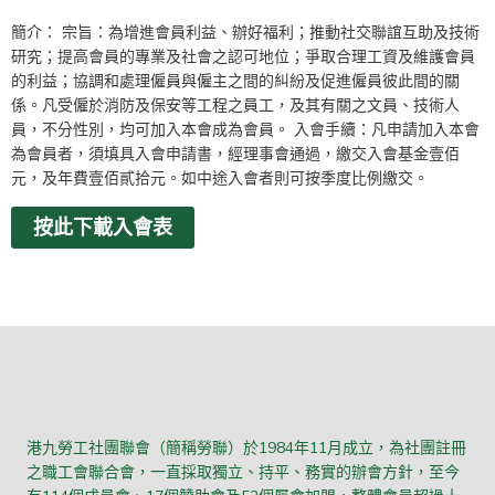
簡介： 宗旨：為增進會員利益、辦好福利；推動社交聯誼互助及技術
研究；提高會員的專業及社會之認可地位；爭取合理工資及維護會員
的利益；協調和處理僱員與僱主之間的糾紛及促進僱員彼此間的關
係。凡受僱於消防及保安等工程之員工，及其有關之文員、技術人
員，不分性別，均可加入本會成為會員。 入會手續：凡申請加入本會
為會員者，須填具入會申請書，經理事會通過，繳交入會基金壹佰
元，及年費壹佰貳拾元。如中途入會者則可按季度比例繳交。
按此下載入會表
港九勞工社團聯會（簡稱勞聯）於1984年11月成立，為社團註冊
之職工會聯合會，一直採取獨立、持平、務實的辦會方針，至今