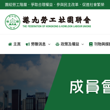
跳
團結勞工階層．爭取合理權益．參與民主改革．促進社會繁榮
至
主
要
內
容
主頁
勞聯消息
政策及權益
刊物與媒