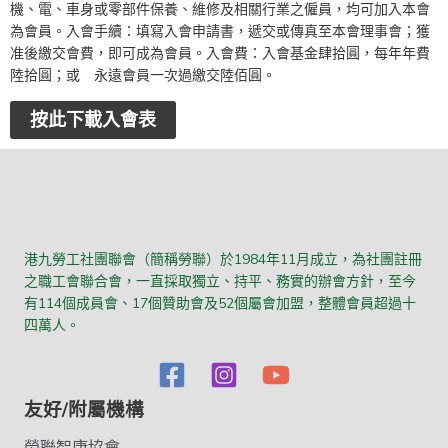
機、電、車身或零部件保養、維修及相關行業之僱員，均可加入本會
為會員。入會手續：填寫入會申請書，遞交或傳真至本會理事會；獲
准後繳交會費，即可成為會員。入會費：入會基金肆拾圓，每年年費
陸拾圓；或 永遠會員一次過繳交陸佰圓。
按此下載入會表
港九勞工社團聯會（簡稱勞聯）於1984年11月成立，為社團註冊
之職工會聯合會，一直採取獨立、持平、務實的辦會方針，至今
有114個成員會、17個贊助會及52個屬會加盟，整體會員超過十
四萬人。
友好/附屬機構