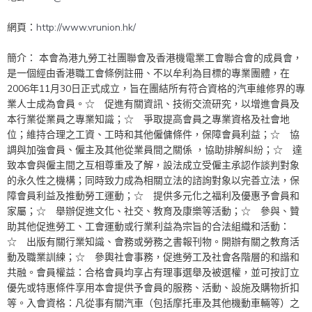
網頁：
http://www.vrunion.hk/
簡介： 本會為港九勞工社團聯會及香港機電業工會聯合會的成員會，
是一個經由香港職工會條例註冊、不以牟利為目標的專業團體，在
2006年11月30日正式成立，旨在團結所有符合資格的汽車維修界的專
業人士成為會員。☆ 促進有關資訊、技術交流研究，以增進會員及
本行業從業員之專業知識；☆ 爭取提高會員之專業資格及社會地
位；維持合理之工資、工時和其他僱傭條件，保障會員利益；☆ 協
調與加強會員、僱主及其他從業員間之關係 ，協助排解糾紛；☆ 達
致本會與僱主間之互相尊重及了解，設法成立受僱主承認作談判對象
的永久性之機構；同時致力成為相關立法的諮詢對象以完善立法，保
障會員利益及推動勞工運動；☆ 提供多元化之福利及優惠予會員和
家屬；☆ 舉辦促進文化、社交、教育及康樂等活動；☆ 參與、贊
助其他促進勞工、工會運動或行業利益為宗旨的合法組織和活動：
☆ 出版有關行業知識、會務或勞務之書報刊物。開辦有關之教育活
動及職業訓練；☆ 參輿社會事務，促進勞工及社會各階層的和諧和
共融。會員權益：合格會員均享占有理事選舉及被選權，並可按訂立
優先或特惠條件享用本會提供予會員的服務、活動、設施及購物折扣
等。入會資格：凡從事有關汽車（包括摩托車及其他機動車輛等）之