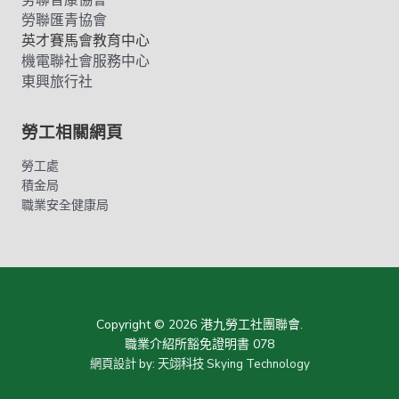
勞聯智康協會
勞聯匯青協會
英才賽馬會教育中心
機電聯社會服務中心
東興旅行社
勞工相關網頁
勞工處
積金局
職業安全健康局
Copyright © 2026 港九勞工社團聯會.
職業介紹所豁免證明書 078
網頁設計
by:
天翊科技 Skying Technology