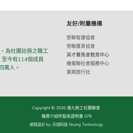
友好/附屬機構
勞聯智康協會
勞聯匯青協會
立，為社團註冊之職工
英才賽馬會教育中心
至今有114個成員
機電聯社會服務中心
四萬人。
東興旅行社
Copyright © 2026 港九勞工社團聯會.
職業介紹所豁免證明書 078
網頁設計
by:
天翊科技 Skying Technology