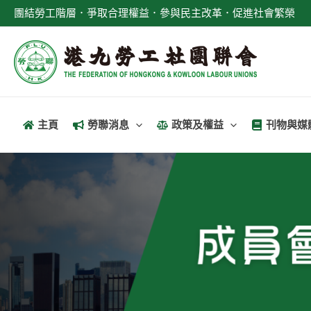
跳
團結勞工階層．爭取合理權益．參與民主改革．促進社會繁榮
至
主
要
內
容
主頁
勞聯消息
政策及權益
刊物與媒