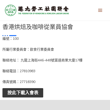
跳
Main
至
Men
主
要
內
香港烘焙及咖啡從業員協會
容
編號：100
所屬行業委員會：飲食行業委員會
聯絡地址： 九龍上海街446-448號富達商業大廈17樓
聯絡電話：27810983
傳真號碼：27718390
按此下載入會表