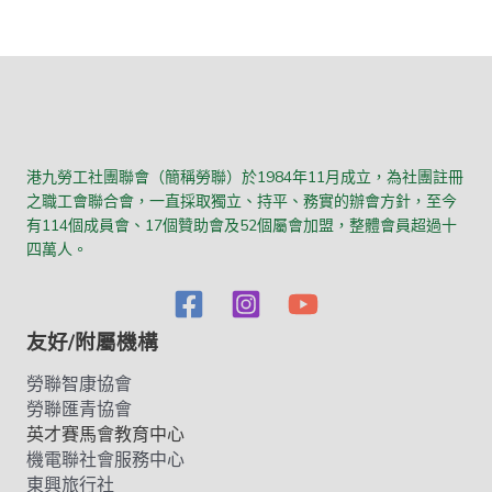
港九勞工社團聯會（簡稱勞聯）於1984年11月成立，為社團註冊
之職工會聯合會，一直採取獨立、持平、務實的辦會方針，至今
有114個成員會、17個贊助會及52個屬會加盟，整體會員超過十
四萬人。
友好/附屬機構
勞聯智康協會
勞聯匯青協會
英才賽馬會教育中心
機電聯社會服務中心
東興旅行社