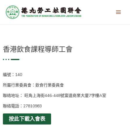
跳
Main
至
Men
主
要
內
容
香港飲食課程導師工會
編號：140
所屬行業委員會：飲食行業委員會
聯絡地址： 旺角上海街446-448號富達商業大廈7字樓A室
聯絡電話：27810983
按此下載入會表