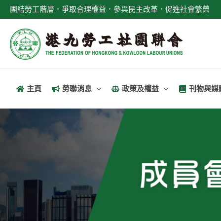
跳
團結勞工階層．爭取合理權益．參與民主改革．促進社會繁榮
至
主
要
內
容
主頁
勞聯消息
政策及權益
刊物與媒