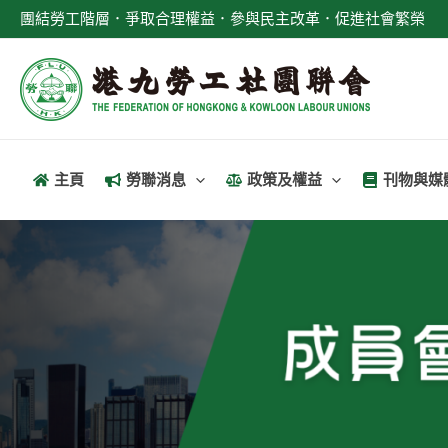
跳
團結勞工階層．爭取合理權益．參與民主改革．促進社會繁榮
至
主
要
內
容
主頁
勞聯消息
政策及權益
刊物與媒