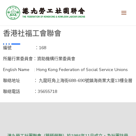
跳
Main
至
Men
主
要
內
香港社福工會聯會
容
編號 ：168
所屬行業委員會：資助機構行業委員會
English Name : Hong Kong Federation of Social Service Unions
聯絡地址 ： 九龍旺角上海街688-690號鎮海商業大廈13樓全層
聯絡電話 ：35655718
港九勞工社團聯會（簡稱勞聯）於1984年11月成立，為社團註冊