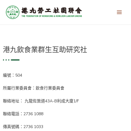
跳
Main
至
Men
主
要
內
容
港九飲食業群生互助研究社
編號：504
所屬行業委員會：飲食行業委員會
聯絡地址： 九龍佐敦道43A-B利成大廈1/F
聯絡電話：2736 1088
傳真號碼：2736 1033