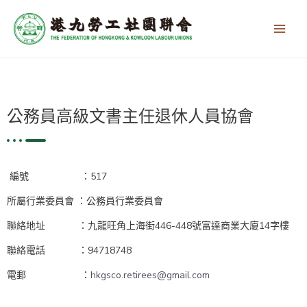
跳
Main
至
Men
主
要
內
容
公務員高級文書主任退休人員協會
編號 ：517
所屬行業委員會 ：公務員行業委員會
聯絡地址 ：九龍旺角上海街446-448號富達商業大廈14字樓
聯絡電話 ：94718748
電郵 ：
hkgsco.retirees@gmail.com