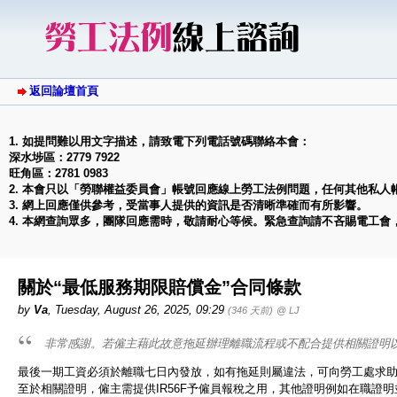
返回論壇首頁
1. 如提問難以用文字描述，請致電下列電話號碼聯絡本會：
深水埗區：2779 7922
旺角區：2781 0983
2. 本會只以「勞聯權益委員會」帳號回應線上勞工法例問題，任何其他私人
3. 網上回應僅供參考，受當事人提供的資訊是否清晰準確而有所影響。
4. 本網查詢眾多，團隊回應需時，敬請耐心等候。緊急查詢請不吝賜電工會
關於“最低服務期限賠償金”合同條款
by
Va
,
Tuesday, August 26, 2025, 09:29
(346 天前)
@ LJ
非常感謝。若僱主藉此故意拖延辦理離職流程或不配合提供相關證明
最後一期工資必須於離職七日內發放，如有拖延則屬違法，可向勞工處求
至於相關證明，僱主需提供IR56F予僱員報稅之用，其他證明例如在職證