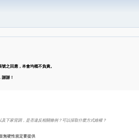
帳號之回應，本會均概不負責。
，謝謝！
以及下家背調，是否違反相關條例？可以採取什麼方式維權？
助
明並無硬性規定要提供