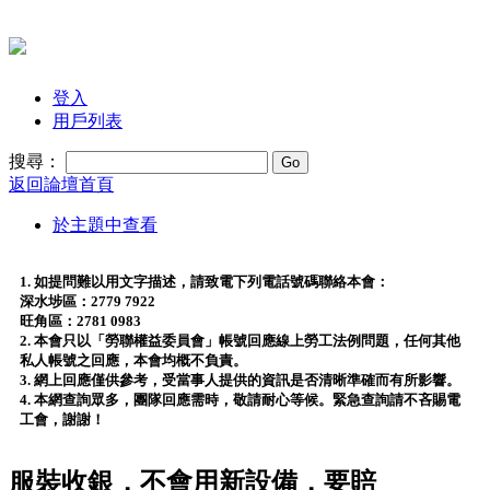
登入
用戶列表
搜尋：
返回論壇首頁
於主題中查看
1. 如提問難以用文字描述，請致電下列電話號碼聯絡本會：
深水埗區：2779 7922
旺角區：2781 0983
2. 本會只以「勞聯權益委員會」帳號回應線上勞工法例問題，任何其他
私人帳號之回應，本會均概不負責。
3. 網上回應僅供參考，受當事人提供的資訊是否清晰準確而有所影響。
4. 本網查詢眾多，團隊回應需時，敬請耐心等候。緊急查詢請不吝賜電
工會，謝謝！
服裝收銀，不會用新設備，要賠