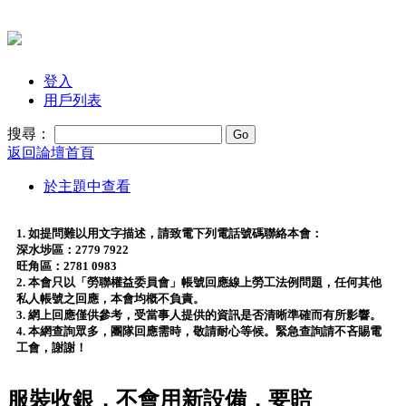
登入
用戶列表
搜尋：
返回論壇首頁
於主題中查看
1. 如提問難以用文字描述，請致電下列電話號碼聯絡本會：
深水埗區：2779 7922
旺角區：2781 0983
2. 本會只以「勞聯權益委員會」帳號回應線上勞工法例問題，任何其他
私人帳號之回應，本會均概不負責。
3. 網上回應僅供參考，受當事人提供的資訊是否清晰準確而有所影響。
4. 本網查詢眾多，團隊回應需時，敬請耐心等候。緊急查詢請不吝賜電
工會，謝謝！
服裝收銀，不會用新設備，要賠