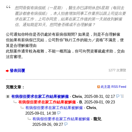
想問骨裂有病假紙（一星期），醫生亦巳講明休息6星期（每回去
覆診都會有病假紙），本人怕會增加同事工作量所以跟上司提出要
求在家工作，上司亦同意，結果在家工作後的第一天就收到解僱
信。通知期是30天。想問會否構成不合理解僱？
公司通知你時你是否仍處於有薪病假期間? 如果是，則是不合理解僱
但如果有薪病假已完結，公司對你"執行工作的能力／資格"不滿意，便
算是合理解僱理由
此類案件通常較為複雜，不能一概而論，你可向勞資審裁處求助，交由
法官審理。
發表回覆
1277 次瀏覽
完整文章：
此主題 RSS Feed
有病假但要求在家工作結果被解僱
-
Chris
,
2025-08-31, 02:17
有病假但要求在家工作結果被解僱
-
B
,
2025-09-01, 09:23
有病假但要求在家工作結果被解僱
-
Chris
,
2025-09-01, 14:38
有病假但要求在家工作結果被解僱
-
龍兒
,
2025-09-26, 09:27