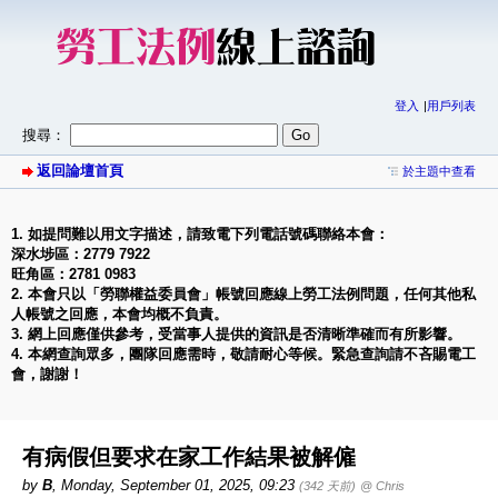
登入
用戶列表
搜尋：
返回論壇首頁
於主題中查看
1. 如提問難以用文字描述，請致電下列電話號碼聯絡本會：
深水埗區：2779 7922
旺角區：2781 0983
2. 本會只以「勞聯權益委員會」帳號回應線上勞工法例問題，任何其他私
人帳號之回應，本會均概不負責。
3. 網上回應僅供參考，受當事人提供的資訊是否清晰準確而有所影響。
4. 本網查詢眾多，團隊回應需時，敬請耐心等候。緊急查詢請不吝賜電工
會，謝謝！
有病假但要求在家工作結果被解僱
by
B
,
Monday, September 01, 2025, 09:23
(342 天前)
@ Chris