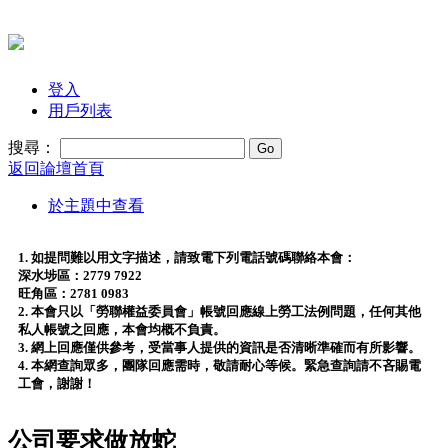
登入
用戶列表
搜尋：
返回論壇首頁
於主題中查看
1. 如提問難以用文字描述，請致電下列電話號碼聯絡本會：
深水埗區：2779 7922
旺角區：2781 0983
2. 本會只以「勞聯權益委員會」帳號回應線上勞工法例問題，任何其他
私人帳號之回應，本會均概不負責。
3. 網上回應僅供參考，受當事人提供的資訊是否清晰準確而有所影響。
4. 本網查詢眾多，團隊回應需時，敬請耐心等候。緊急查詢請不吝賜電
工會，謝謝！
公司要求做放蛇